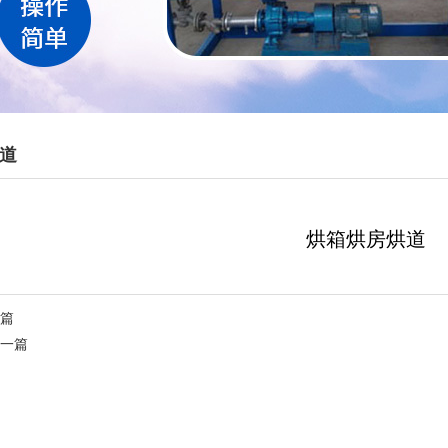
道
烘箱烘房烘道
篇
一篇